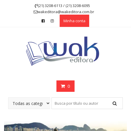
Skip
(21) 3208-6113 / (21) 3208-6095
to
wakeditora@wakeditora.com.br
content
Minha conta
0