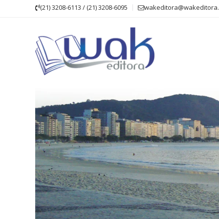
Skip
(21) 3208-6113 / (21) 3208-6095
wakeditora@wakeditora.
to
content