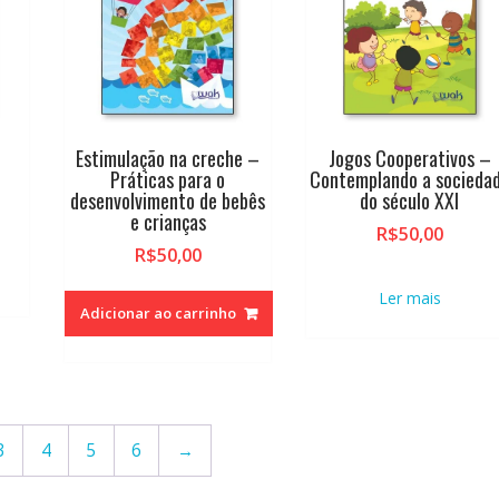
Estimulação na creche –
Jogos Cooperativos –
Práticas para o
Contemplando a socieda
desenvolvimento de bebês
do século XXI
e crianças
R$
50,00
R$
50,00
Ler mais
Adicionar ao carrinho
3
4
5
6
→