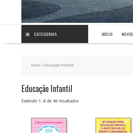
CATEGORIAS
INÍCIO
NOVI
Início
/ Educação Infantil
Educação Infantil
Classificado
Exibindo 1–8 de 46 resultados
por
preço:
baixo
para