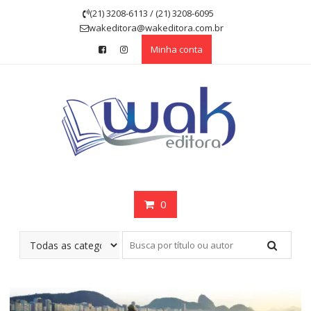
Skip
(21) 3208-6113 / (21) 3208-6095
to
wakeditora@wakeditora.com.br
content
Minha conta
0