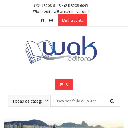
Skip
(21) 3208-6113 / (21) 3208-6095
to
wakeditora@wakeditora.com.br
content
Minha conta
0