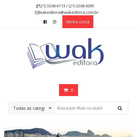
Skip
(21) 3208-6113 / (21) 3208-6095
to
wakeditora@wakeditora.com.br
content
Minha conta
0