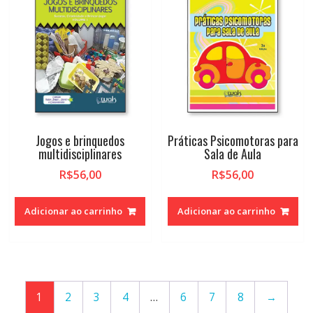
Jogos e brinquedos
Práticas Psicomotoras para
multidisciplinares
Sala de Aula
R$
56,00
R$
56,00
Adicionar ao carrinho
Adicionar ao carrinho
1
2
3
4
…
6
7
8
→