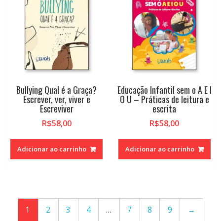
Bullying Qual é a Graça?
Educação Infantil sem o A E I
Escrever, ver, viver e
O U – Práticas de leitura e
Escreviver
escrita
R$
58,00
R$
58,00
Adicionar ao carrinho
Adicionar ao carrinho
1
2
3
4
…
7
8
9
→