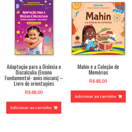
alto
Adaptação para a Dislexia e
Mahin e a Coleção de
Discalculia (Ensino
Memórias
Fundamental- anos iniciais) –
R$
48,00
Livro de orientações
R$
48,00
Adicionar ao carrinho
Adicionar ao carrinho