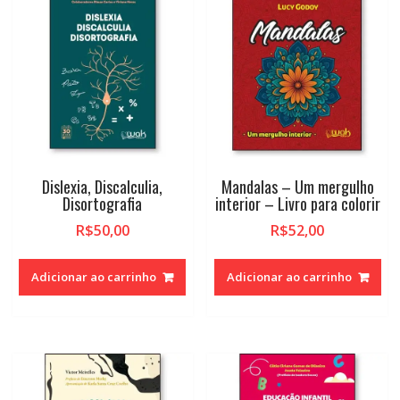
Dislexia, Discalculia,
Mandalas – Um mergulho
Disortografia
interior – Livro para colorir
R$
50,00
R$
52,00
Adicionar ao carrinho
Adicionar ao carrinho