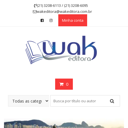
Skip
(21) 3208-6113 / (21) 3208-6095
to
wakeditora@wakeditora.com.br
content
Minha conta
0