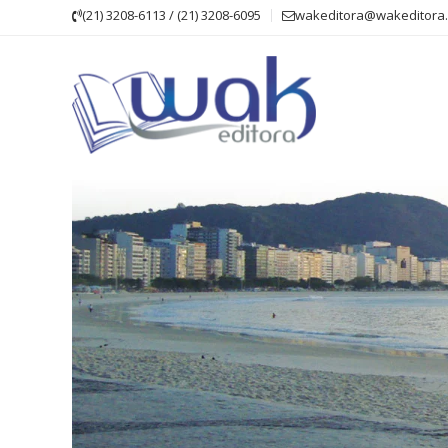
Skip
(21) 3208-6113 / (21) 3208-6095
wakeditora@wakeditora.
to
content