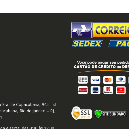
 Sra. de Copacabana, 945 – sl
acabana, Rio de Janeiro – RJ,
01
a a sexta, das 9:30 às 17:30