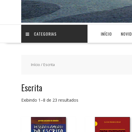
CATEGORIAS
INÍCIO
NOVI
Início
/ Escrita
Escrita
Classificado
Exibindo 1–8 de 23 resultados
por
preço:
baixo
para