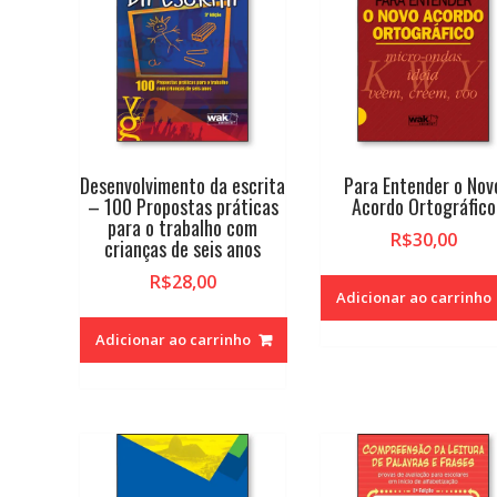
alto
Desenvolvimento da escrita
Para Entender o Nov
– 100 Propostas práticas
Acordo Ortográfico
para o trabalho com
R$
30,00
crianças de seis anos
R$
28,00
Adicionar ao carrinho
Adicionar ao carrinho