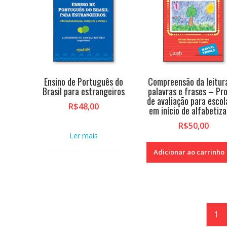
Ensino de Português do
Compreensão da leitur
Brasil para estrangeiros
palavras e frases – Pr
de avaliação para escol
R$
48,00
em início de alfabetiz
R$
50,00
Ler mais
Adicionar ao carrinho
1