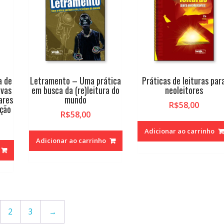
a de
Letramento – Uma prática
Práticas de leituras par
ovas
em busca da (re)leitura do
neoleitores
ares
mundo
R$
58,00
ação
R$
58,00
Adicionar ao carrinho
Adicionar ao carrinho
2
3
→