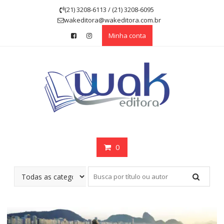
Skip
(21) 3208-6113 / (21) 3208-6095
to
wakeditora@wakeditora.com.br
content
Minha conta
0