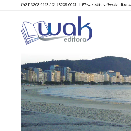
Skip
(21) 3208-6113 / (21) 3208-6095
wakeditora@wakeditora.
to
content