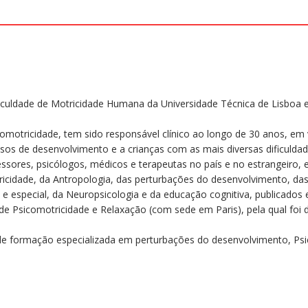
quantidade
aculdade de Motricidade Humana da Universidade Técnica de Lisboa 
omotricidade, tem sido responsável clínico ao longo de 30 anos, em
sos de desenvolvimento e a crianças com as mais diversas dificulda
ores, psicólogos, médicos e terapeutas no país e no estrangeiro, e
ricidade, da Antropologia, das perturbações do desenvolvimento, da
 e especial, da Neuropsicologia e da educação cognitiva, publicados 
de Psicomotricidade e Relaxação (com sede em Paris), pela qual foi d
os de formação especializada em perturbações do desenvolvimento, Ps