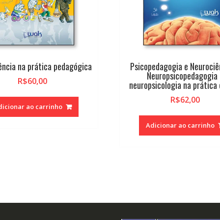
ência na prática pedagógica
Psicopedagogia e Neurociê
Neuropsicopedagogia 
R$
60,00
neuropsicologia na prática 
R$
62,00
dicionar ao carrinho
Adicionar ao carrinho