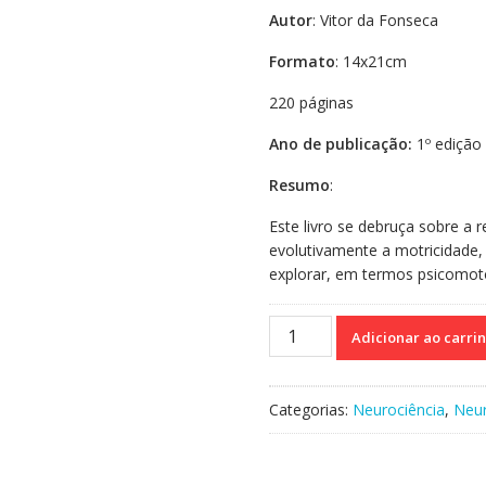
Autor
: Vitor da Fonseca
Formato
: 14x21cm
220 páginas
Ano de publicação:
1º edição 
Resumo
:
Este livro se debruça sobre 
evolutivamente a motricidade,
explorar, em termos psicomot
Psicomotricidade
Adicionar ao carri
e
Neuropsicologia
-
Categorias:
Neurociência
,
Neu
Uma
abordagem
evolucionista