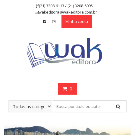
Skip
(21) 3208-6113 / (21) 3208-6095
to
wakeditora@wakeditora.com.br
content
Minha conta
0