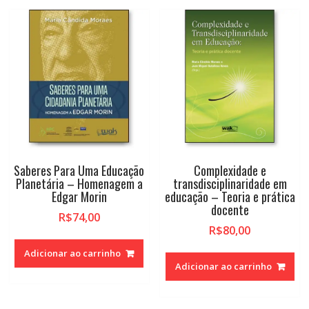
Saberes Para Uma Educação
Complexidade e
Planetária – Homenagem a
transdisciplinaridade em
Edgar Morin
educação – Teoria e prática
docente
R$
74,00
R$
80,00
Adicionar ao carrinho
Adicionar ao carrinho