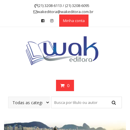
Skip
(21) 3208-6113 / (21) 3208-6095
to
wakeditora@wakeditora.com.br
content
Minha conta
0