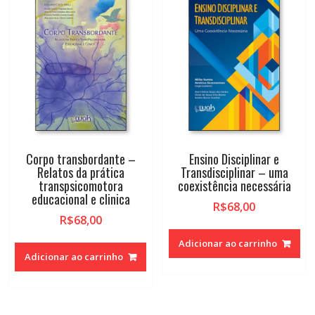
alto
Corpo transbordante –
Ensino Disciplinar e
Relatos da prática
Transdisciplinar – uma
transpsicomotora
coexistência necessária
educacional e clinica
R$
68,00
R$
68,00
Adicionar ao carrinho
Adicionar ao carrinho