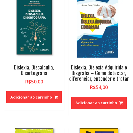
alto
Dislexia, Discalculia,
Dislexia, Dislexia Adquirida e
Disortografia
Disgrafia – Como detectar,
diferenciar, entender e tratar
R$
50,00
R$
54,00
Adicionar ao carrinho
Adicionar ao carrinho