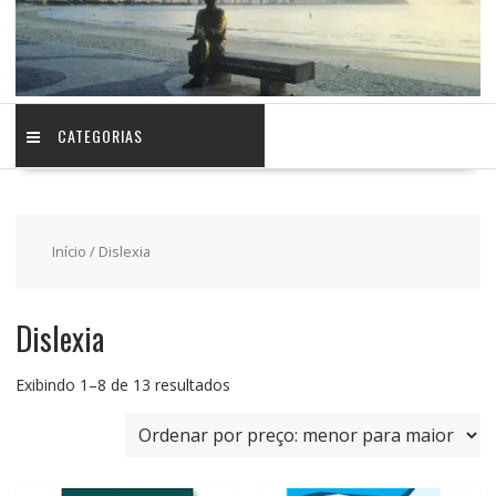
CATEGORIAS
Início
/ Dislexia
Dislexia
Classificado
Exibindo 1–8 de 13 resultados
por
preço:
baixo
para