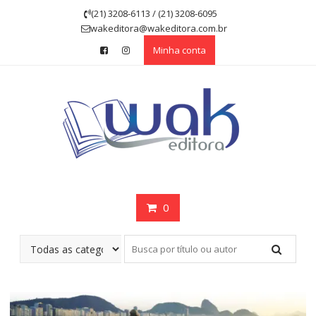
Skip
(21) 3208-6113 / (21) 3208-6095
to
wakeditora@wakeditora.com.br
content
Minha conta
0