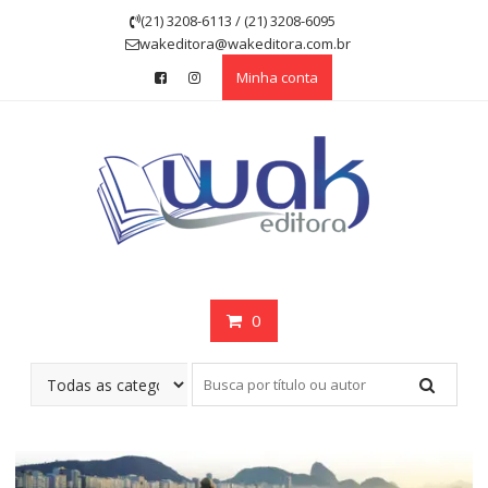
Skip
(21) 3208-6113 / (21) 3208-6095
to
wakeditora@wakeditora.com.br
content
Minha conta
0