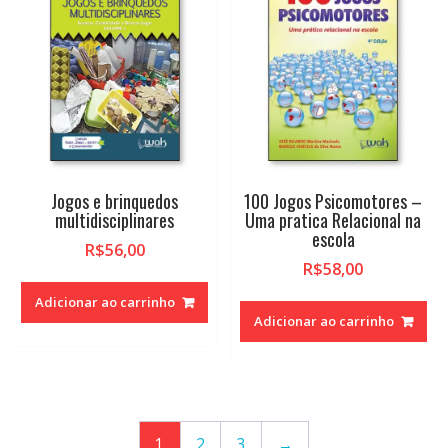
Jogos e brinquedos
100 Jogos Psicomotores –
multidisciplinares
Uma pratica Relacional na
escola
R$
56,00
R$
58,00
Adicionar ao carrinho
Adicionar ao carrinho
1
2
3
→