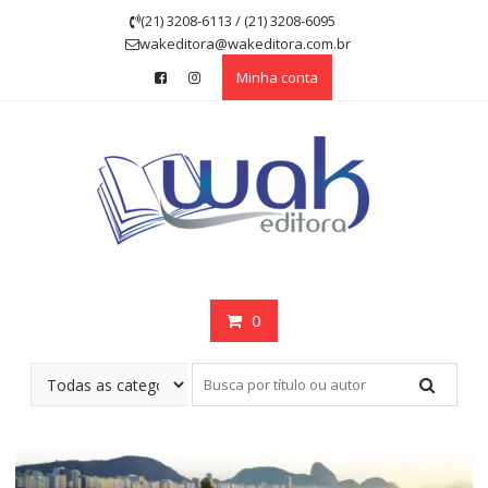
Skip
(21) 3208-6113 / (21) 3208-6095
to
wakeditora@wakeditora.com.br
content
Minha conta
0