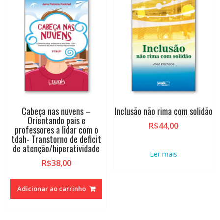
alto
Cabeça nas nuvens –
Inclusão não rima com solidão
Orientando pais e
R$
44,00
professores a lidar com o
tdah- Transtorno de deficit
de atenção/hiperatividade
Ler mais
R$
38,00
Adicionar ao carrinho