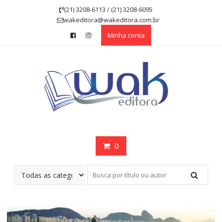
Skip
(21) 3208-6113 / (21) 3208-6095
to
wakeditora@wakeditora.com.br
content
Minha conta
0