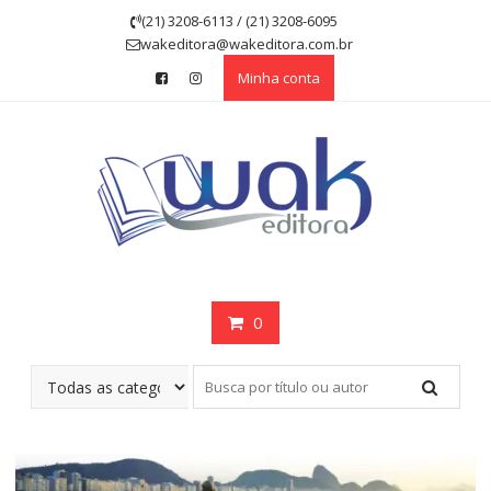
Skip
(21) 3208-6113 / (21) 3208-6095
to
wakeditora@wakeditora.com.br
content
Minha conta
0