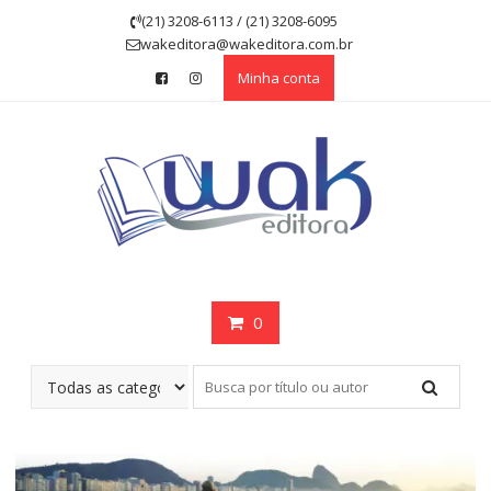
Skip
(21) 3208-6113 / (21) 3208-6095
to
wakeditora@wakeditora.com.br
content
Minha conta
0