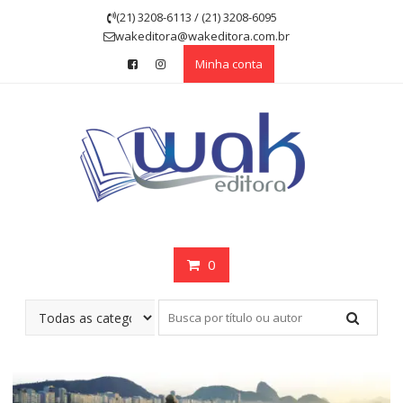
Skip
(21) 3208-6113 / (21) 3208-6095
to
wakeditora@wakeditora.com.br
content
Minha conta
0