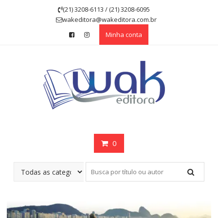
Skip
(21) 3208-6113 / (21) 3208-6095
to
wakeditora@wakeditora.com.br
content
Minha conta
0