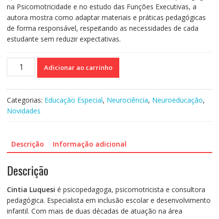
na Psicomotricidade e no estudo das Funções Executivas, a
autora mostra como adaptar materiais e práticas pedagógicas
de forma responsável, respeitando as necessidades de cada
estudante sem reduzir expectativas.
Funções
Adicionar ao carrinho
Executivas
Aplicadas
à
Categorias:
Educação Especial
,
Neurociência
,
Neuroeducação
,
Aprendizagem
Novidades
-
Guia
prático
Descrição
Informação adicional
de
adaptação
Descrição
didática
e
Cintia Luquesi
é psicopedagoga, psicomotricista e consultora
inclusão
pedagógica. Especialista em inclusão escolar e desenvolvimento
escolar
infantil. Com mais de duas décadas de atuação na área
quantidade