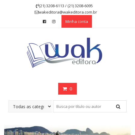
Skip
(21) 3208-6113 / (21) 3208-6095
to
wakeditora@wakeditora.com.br
content
Minha conta
0