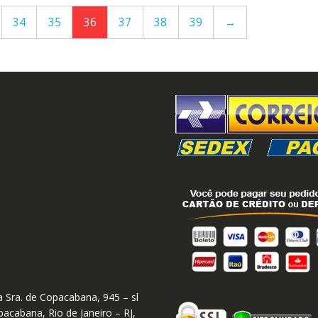
34
35
36
37
38
39
→
 Sra. de Copacabana, 945 – sl
acabana, Rio de Janeiro – RJ,