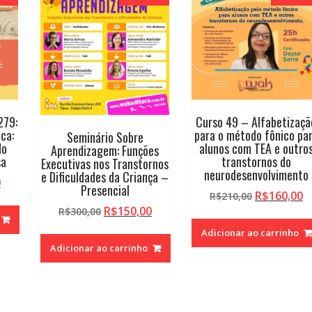
279:
Curso 49 – Alfabetizaçã
ca:
para o método fônico pa
Seminário Sobre
do
alunos com TEA e outro
Aprendizagem: Funções
sa
transtornos do
Executivas nos Transtornos
neurodesenvolvimento
e Dificuldades da Criança –
O
0
Presencial
O
O
R$
160,00
preço
R$
210,00
O
O
preço
p
R$
150,00
R$
300,00
atual
preço
preço
original
a
é:
Adicionar ao carrinho
original
atual
era:
é:
.
R$140,00.
Adicionar ao carrinho
era:
é:
R$210,00.
R
R$300,00.
R$150,00.