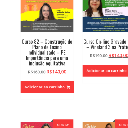
alto
Curso 82 – Construção do
Curso On-line Gravado
Plano de Ensino
– Víneland 3 na Práti
Individualizado – PEI
O
R$
140,0
R$
190,00
Importância para uma
preço
inclusão equitativa
original
Adicionar ao carrinho
O
O
R$
140,00
R$
160,00
era:
preço
preço
R$190,00
original
atual
Adicionar ao carrinho
era:
é:
R$160,00.
R$140,00.
OFERTA!
OFERT