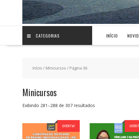
CATEGORIAS
INÍCIO
NOVI
Início
/
Minicursos
/ Página 36
Minicursos
Classificado
Exibindo 281–288 de 307 resultados
por
preço:
baixo
OFERTA!
OFERT
para