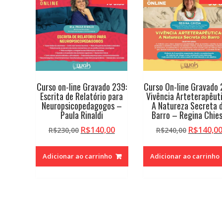
Curso on-line Gravado 239:
Curso On-line Gravado 
Escrita de Relatório para
Vivência Arteterapêuti
Neuropsicopedagogos –
A Natureza Secreta 
Paula Rinaldi
Barro – Regina Chie
O
O
O
R$
140,00
R$
140,0
R$
230,00
R$
240,00
preço
preço
preço
original
atual
original
Adicionar ao carrinho
Adicionar ao carrinho
era:
é:
era:
R$230,00.
R$140,00.
R$240,00