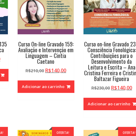
 135
Curso On-line Gravado 159:
Curso on-line Gravado 23
ca
Avaliação e Intervenção em
Consciência Fonológica:
Linguagem – Cintia
Contribuições para o
O
0
Caetano
Desenvolvimento da
preço
Leitura e Escrita – Ana
O
O
R$
140,00
R$
210,00
atual
Cristina Ferreira e Cristi
preço
preço
Baltazar Figueira
é:
original
atual
.
R$140,00.
Adicionar ao carrinho
O
O
R$
140,00
R$
230,00
era:
é:
preço
p
R$210,00.
R$140,00.
original
a
Adicionar ao carrinho
era:
é:
R$230,00.
R
A!
OFERTA!
OFERTA!