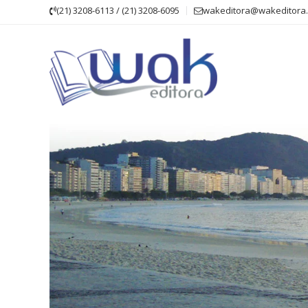
Skip
(21) 3208-6113 / (21) 3208-6095
wakeditora@wakeditora.
to
content