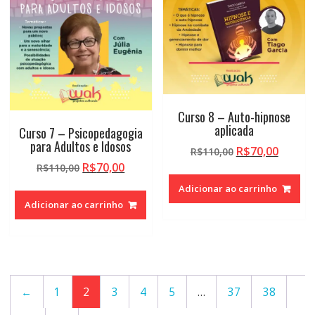
Curso 8 – Auto-hipnose
aplicada
Curso 7 – Psicopedagogia
para Adultos e Idosos
O
O
R$
70,00
R$
110,00
preço
preço
O
O
R$
70,00
R$
110,00
original
atual
preço
preço
Adicionar ao carrinho
era:
é:
original
atual
Adicionar ao carrinho
R$110,00.
R$70,0
era:
é:
R$110,00.
R$70,00.
←
1
2
3
4
5
…
37
38