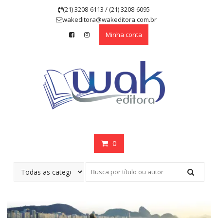
Skip
(21) 3208-6113 / (21) 3208-6095
to
wakeditora@wakeditora.com.br
content
Minha conta
0