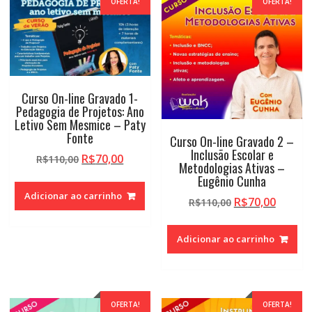
OFERTA!
OFERTA!
alto
Curso On-line Gravado 1-
Pedagogia de Projetos: Ano
Letivo Sem Mesmice – Paty
Fonte
Curso On-line Gravado 2 –
Inclusão Escolar e
O
O
R$
70,00
R$
110,00
Metodologias Ativas –
preço
preço
Eugênio Cunha
original
atual
Adicionar ao carrinho
O
O
R$
70,00
R$
110,00
era:
é:
preço
preço
R$110,00.
R$70,00.
original
atual
Adicionar ao carrinho
era:
é:
R$110,00.
R$70,0
OFERTA!
OFERTA!