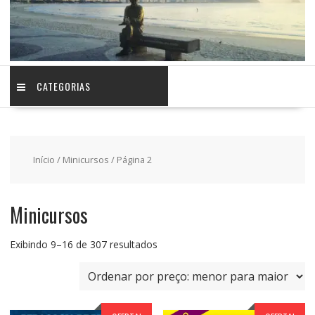
CATEGORIAS
Início
/
Minicursos
/ Página 2
Minicursos
Classificado
Exibindo 9–16 de 307 resultados
por
preço:
baixo
para