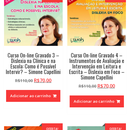
Curso On-line Gravado 3 –
Curso On-line Gravado 4 –
Dislexia na Clínica e na
Instrumentos de Avaliação e
Escola: Como é Possível
Intervenção em Leitura e
Intervir? – Simone Capellini
Escrita – Dislexia em Foco –
Simone Capellini
O
O
R$
70,00
R$
110,00
O
O
R$
70,00
preço
preço
R$
110,00
preço
preço
original
atual
Adicionar ao carrinho
original
atual
era:
é:
Adicionar ao carrinho
era:
é:
R$110,00.
R$70,00.
R$110,00.
R$70,0
OFERTA!
OFERTA!