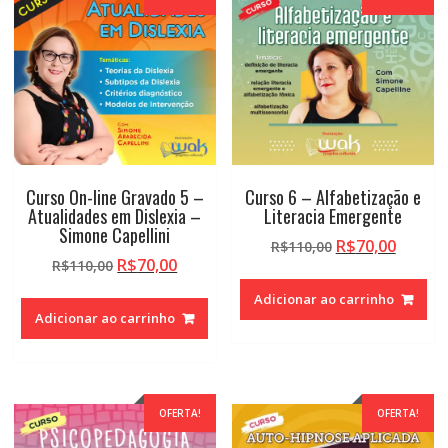
Curso On-line Gravado 5 –
Curso 6 – Alfabetização e
Atualidades em Dislexia –
Literacia Emergente
Simone Capellini
O
O
R$
70,00
R$
110,00
O
O
R$
70,00
R$
110,00
preço
preço
preço
preço
original
atual
Adicionar ao carrinho
original
atual
era:
é:
Adicionar ao carrinho
era:
é:
R$110,00.
R$70,0
R$110,00.
R$70,00.
OFERTA!
OFERTA!