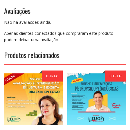
para
Avaliações
o
Desenvolvimento
Não há avaliações ainda.
da
Leitura
Apenas clientes conectados que compraram este produto
e
podem deixar uma avaliação.
Escrita
-
Produtos relacionados
Ana
Cristina
Ferreira
e
OFERTA!
OFERTA!
Cristina
Baltazar
Figueira
quantidade