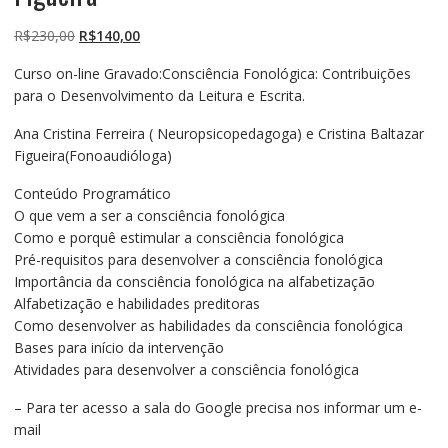
O
O
R$
230,00
R$
140,00
preço
preço
Curso on-line Gravado:Consciência Fonológica: Contribuições
original
atual
para o Desenvolvimento da Leitura e Escrita.
era:
é:
R$230,00.
R$140,00.
Ana Cristina Ferreira ( Neuropsicopedagoga) e Cristina Baltazar
Figueira(Fonoaudióloga)
Conteúdo Programático
O que vem a ser a consciência fonológica
Como e porquê estimular a consciência fonológica
Pré-requisitos para desenvolver a consciência fonológica
Importância da consciência fonológica na alfabetização
Alfabetização e habilidades preditoras
Como desenvolver as habilidades da consciência fonológica
Bases para início da intervenção
Atividades para desenvolver a consciência fonológica
– Para ter acesso a sala do Google precisa nos informar um e-
mail