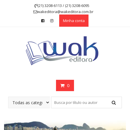
Skip
(21) 3208-6113 / (21) 3208-6095
to
wakeditora@wakeditora.com.br
content
Minha conta
0