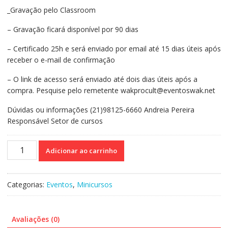
_Gravação pelo Classroom
– Gravação ficará disponível por 90 dias
– Certificado 25h e será enviado por email até 15 dias úteis após
receber o e-mail de confirmação
– O link de acesso será enviado até dois dias úteis após a
compra. Pesquise pelo remetente wakprocult@eventoswak.net
Dúvidas ou informações (21)98125-6660 Andreia Pereira
Responsável Setor de cursos
Curso
Adicionar ao carrinho
on-
line
Gravado
Categorias:
Eventos
,
Minicursos
236:
Consciência
Fonológica:
Avaliações (0)
Contribuições