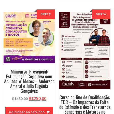
OFERTA!
OFERTA!
Minicurso Presencial:
Estimulação Cognitiva com
Adultos e Idosos – Anderson
Amaral e Júlia Eugênia
Gonçalves
Curso on-line de Qualificação:
O
O
R$
250,00
R$
450,00
TDC – Os Impactos da Falta
preço
preço
de Estímulo e dos Transtornos
original
atual
Sensoriais e Motores no
Adicionar ao carrinho