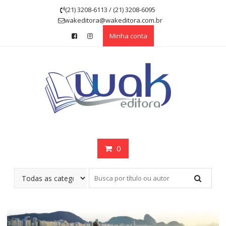
Skip
(21) 3208-6113 / (21) 3208-6095
to
wakeditora@wakeditora.com.br
content
Minha conta
0