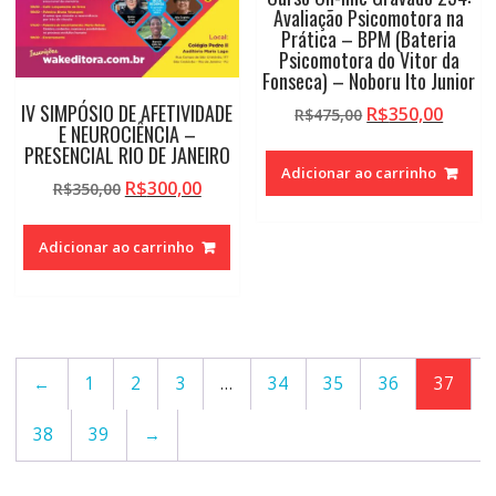
Avaliação Psicomotora na
Prática – BPM (Bateria
Psicomotora do Vitor da
Fonseca) – Noboru Ito Junior
IV SIMPÓSIO DE AFETIVIDADE
O
O
R$
350,00
R$
475,00
E NEUROCIÊNCIA –
preço
preço
PRESENCIAL RIO DE JANEIRO
original
atual
Adicionar ao carrinho
era:
é:
O
O
R$
300,00
R$
350,00
R$475,00.
R$350,
preço
preço
original
atual
Adicionar ao carrinho
era:
é:
R$350,00.
R$300,00.
←
1
2
3
…
34
35
36
37
38
39
→