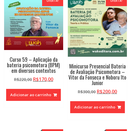
OFERTA!
OFERTA!
alto
Curso 59 – Aplicação da
bateria psicomotora (BPM)
Minicurso Presencial Bateria
em diversos contextos
de Avaliação Psicomotora –
Vitor da Fonseca e Noboru Ito
O
O
R$
170,00
R$
220,00
Junior
preço
preço
O
O
R$
200,00
original
atual
R$
300,00
Adicionar ao carrinho
preço
preço
era:
é:
original
atual
R$220,00.
R$170,00.
Adicionar ao carrinho
era:
é:
R$300,00.
R$200,