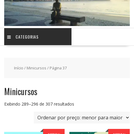
CATEGORIAS
Início
/
Minicursos
/ Página 37
Minicursos
Classificado
Exibindo 289–296 de 307 resultados
por
preço:
baixo
para