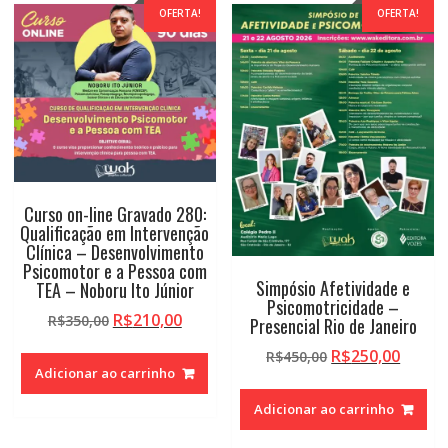
OFERTA!
OFERTA!
Curso on-line Gravado 280:
Qualificação em Intervenção
Clínica – Desenvolvimento
Psicomotor e a Pessoa com
Simpósio Afetividade e
TEA – Noboru Ito Júnior
Psicomotricidade –
O
O
R$
210,00
R$
350,00
Presencial Rio de Janeiro
preço
preço
O
O
R$
250,00
R$
450,00
original
atual
Adicionar ao carrinho
preço
preço
era:
é:
original
atual
R$350,00.
R$210,00.
Adicionar ao carrinho
era:
é:
R$450,00.
R$250,