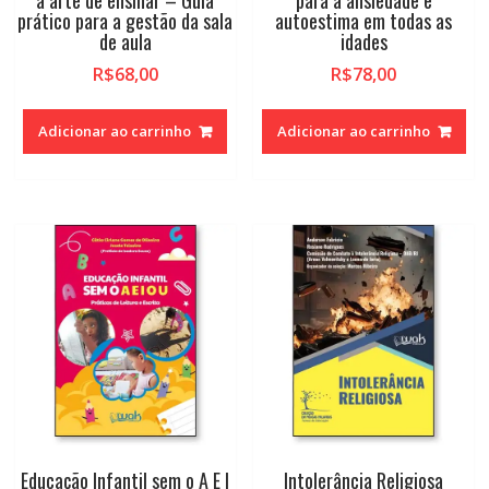
a arte de ensinar – Guia
para a ansiedade e
prático para a gestão da sala
autoestima em todas as
de aula
idades
R$
68,00
R$
78,00
Adicionar ao carrinho
Adicionar ao carrinho
Educação Infantil sem o A E I
Intolerância Religiosa