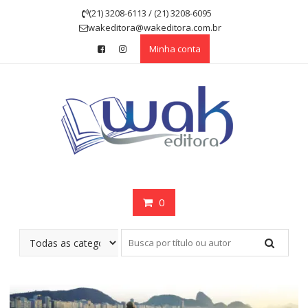
Skip
(21) 3208-6113 / (21) 3208-6095
to
wakeditora@wakeditora.com.br
content
Minha conta
0