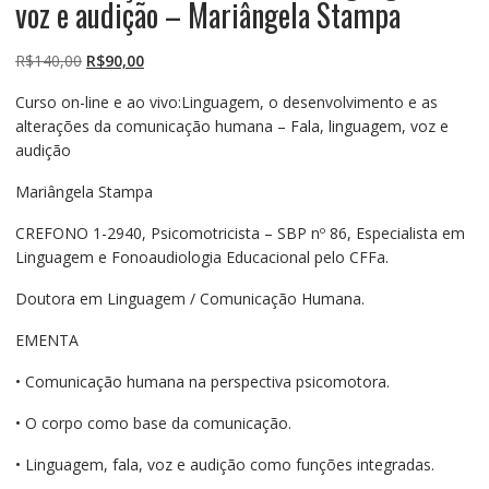
voz e audição – Mariângela Stampa
O
O
R$
140,00
R$
90,00
preço
preço
Curso on-line e ao vivo:Linguagem, o desenvolvimento e as
original
atual
alterações da comunicação humana – Fala, linguagem, voz e
era:
é:
audição
R$140,00.
R$90,00.
Mariângela Stampa
CREFONO 1-2940, Psicomotricista – SBP nº 86, Especialista em
Linguagem e Fonoaudiologia Educacional pelo CFFa.
Doutora em Linguagem / Comunicação Humana.
EMENTA
• Comunicação humana na perspectiva psicomotora.
• O corpo como base da comunicação.
• Linguagem, fala, voz e audição como funções integradas.