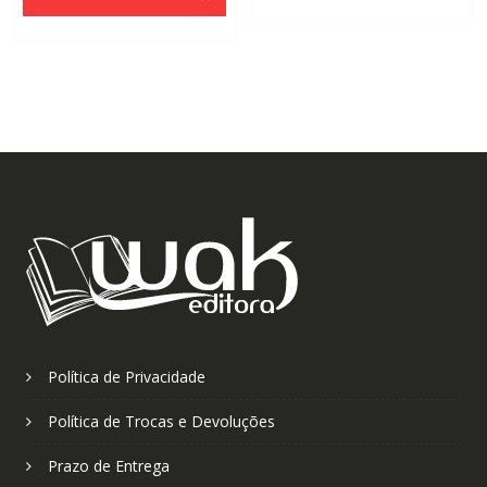
era:
é:
R$110,00.
R$70,0
R$110,00.
R$70,00.
Política de Privacidade
Política de Trocas e Devoluções
Prazo de Entrega