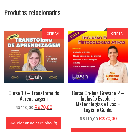
Produtos relacionados
OFERTA!
OFERTA!
Curso 19 – Transtorno de
Curso On-line Gravado 2 –
Aprendizagem
Inclusão Escolar e
Metodologias Ativas –
O
O
R$
70,00
R$
110,00
Eugênio Cunha
preço
preço
O
O
R$
70,00
R$
110,00
original
atual
Adicionar ao carrinho
preço
preço
era:
é:
original
atual