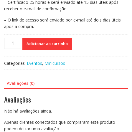
– Certificado 25 horas e será enviado até 15 dias úteis após
receber o e-mail de confirmação
– O link de acesso será enviado por e-mail até dois dias úteis
após a compra.
Curso
Adicionar ao carrinho
On-
line
Gravado
Categorias:
Eventos
,
Minicursos
159:
Avaliação
e
Avaliações (0)
Intervenção
em
Avaliações
Linguagem
-
Não há avaliações ainda.
Cintia
Caetano
Apenas clientes conectados que compraram este produto
quantidade
podem deixar uma avaliação.