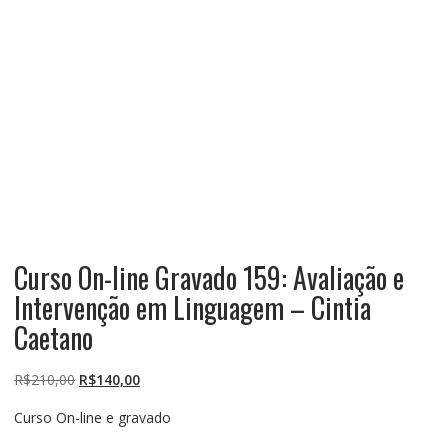
Curso On-line Gravado 159: Avaliação e
Intervenção em Linguagem – Cintia
Caetano
O
O
R$
210,00
R$
140,00
preço
preço
Curso On-line e gravado
original
atual
era:
é: