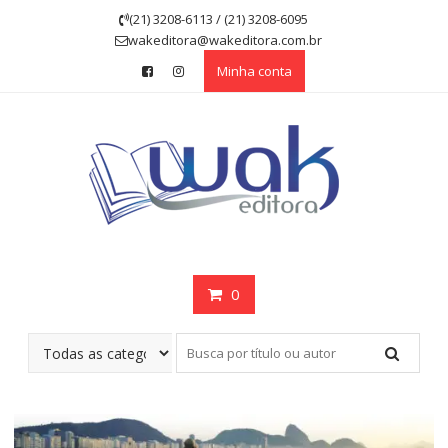
Skip
(21) 3208-6113 / (21) 3208-6095
to
wakeditora@wakeditora.com.br
content
Minha conta
0