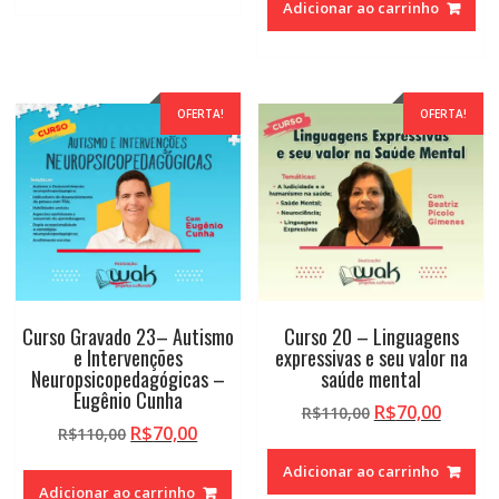
R$110,00.
R$70,00.
Adicionar ao carrinho
era:
é:
R$110,00.
R$70,0
OFERTA!
OFERTA!
Curso Gravado 23– Autismo
Curso 20 – Linguagens
e Intervenções
expressivas e seu valor na
Neuropsicopedagógicas –
saúde mental
Eugênio Cunha
O
O
R$
70,00
R$
110,00
O
O
R$
70,00
R$
110,00
preço
preço
preço
preço
original
atual
Adicionar ao carrinho
original
atual
era:
é:
Adicionar ao carrinho