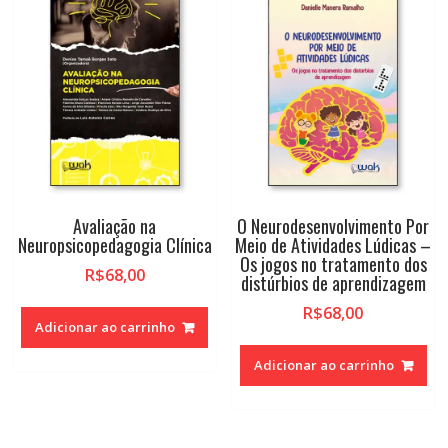
alto
Avaliação na
O Neurodesenvolvimento Por
Neuropsicopedagogia Clínica
Meio de Atividades Lúdicas –
Os jogos no tratamento dos
R$
68,00
distúrbios de aprendizagem
R$
68,00
Adicionar ao carrinho
Adicionar ao carrinho