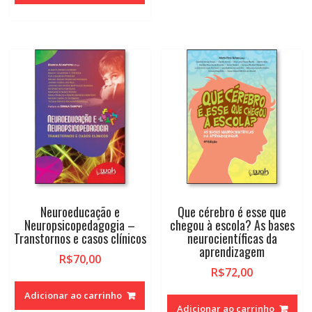
Neuroeducação e
Que cérebro é esse que
Neuropsicopedagogia –
chegou à escola? As bases
Transtornos e casos clínicos
neurocientíficas da
aprendizagem
R$
70,00
R$
72,00
Adicionar ao carrinho
Adicionar ao carrinho