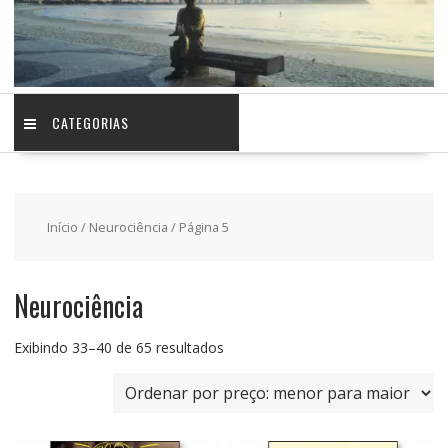
CATEGORIAS
Início
/
Neurociência
/ Página 5
Neurociência
Classificado
Exibindo 33–40 de 65 resultados
por
preço:
baixo
para