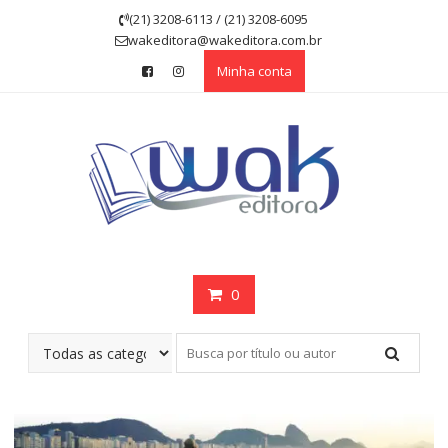
Skip
(21) 3208-6113 / (21) 3208-6095
to
wakeditora@wakeditora.com.br
content
Minha conta
0