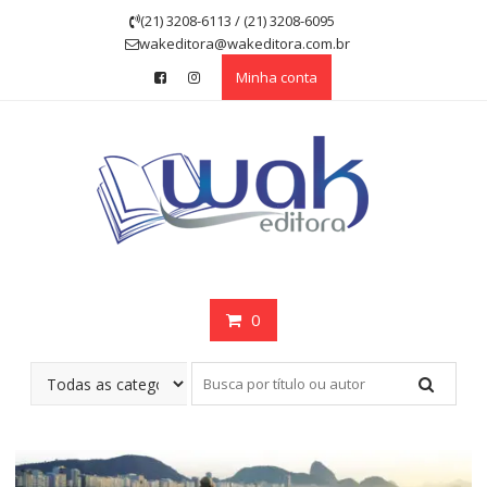
Skip
(21) 3208-6113 / (21) 3208-6095
to
wakeditora@wakeditora.com.br
content
Minha conta
0