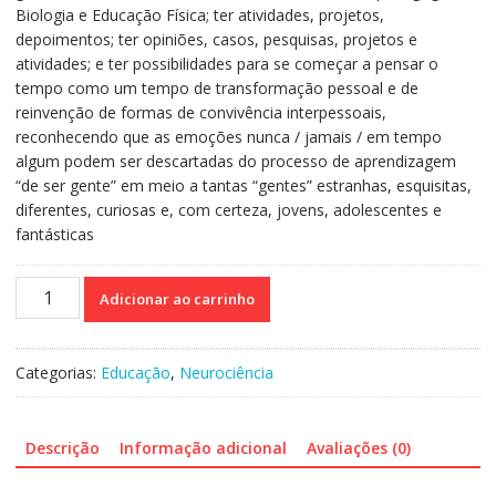
Biologia e Educação Física; ter atividades, projetos,
depoimentos; ter opiniões, casos, pesquisas, projetos e
atividades; e ter possibilidades para se começar a pensar o
tempo como um tempo de transformação pessoal e de
reinvenção de formas de convivência interpessoais,
reconhecendo que as emoções nunca / jamais / em tempo
algum podem ser descartadas do processo de aprendizagem
“de ser gente” em meio a tantas “gentes” estranhas, esquisitas,
diferentes, curiosas e, com certeza, jovens, adolescentes e
fantásticas
Mentes
Adicionar ao carrinho
Fora
do
Lugar
Categorias:
Educação
,
Neurociência
Comum
quantidade
Descrição
Informação adicional
Avaliações (0)