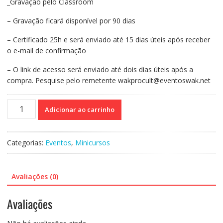
_Gravação pelo Classroom
– Gravação ficará disponível por 90 dias
– Certificado 25h e será enviado até 15 dias úteis após receber
o e-mail de confirmação
– O link de acesso será enviado até dois dias úteis após a
compra. Pesquise pelo remetente wakprocult@eventoswak.net
Curso
Adicionar ao carrinho
on-
line
Gravado
Categorias:
Eventos
,
Minicursos
239:
Escrita
de
Avaliações (0)
Relatório
para
Avaliações
Neuropsicopedagogos
-