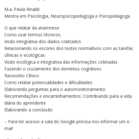
R$230,00.
R$140,00.
M.a. Paula Rinaldi
Mestra em Psicologia, Neuropsicopedagoga e Psicopedagoga
O que relatar da anamnese
Como usar termos técnicos.
Visão integrativa dos dados coletados
Relacionando os escores dos testes normativos com as tarefas
clínicas e ecológicas
Visão ecológica e integrativa das informações coletadas
Fazendo o cruzamento dos domínios cognitivos
Raciocínio Clínico
Como relatar potencialidades e dificuldades.
Elaborando perguntas para o automonitoramento
Recomendações e encaminhamentos: Contribuindo para a vida
diária do aprendente
Elaborando a conclusão
– Para ter acesso a sala do Google precisa nos informar um e-
mail