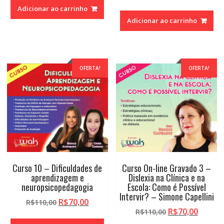
original
atual
preço
preço
Adicionar ao carrinho
era:
é:
original
atual
Adicionar ao carrinho
R$110,00.
R$70,00.
era:
é:
R$110,00.
R$70,0
OFERTA!
OFERTA!
Curso 10 – Dificuldades de
Curso On-line Gravado 3 –
aprendizagem e
Dislexia na Clínica e na
neuropsicopedagogia
Escola: Como é Possível
Intervir? – Simone Capellini
O
O
R$
70,00
R$
110,00
O
O
R$
70,00
preço
preço
R$
110,00
preço
preço
original
atual