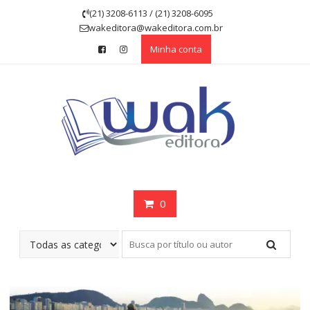
Skip
(21) 3208-6113 / (21) 3208-6095
to
wakeditora@wakeditora.com.br
content
Minha conta
0