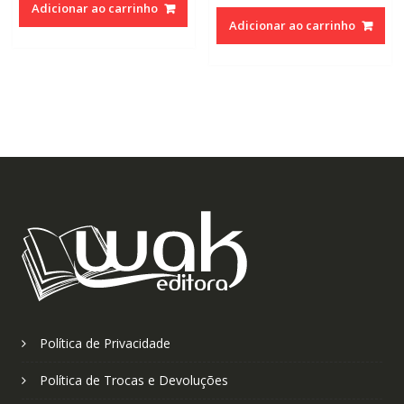
Adicionar ao carrinho
original
atual
era:
é:
Adicionar ao carrinho
era:
é:
R$110,00.
R$70,00.
R$110,00.
R$70,0
Política de Privacidade
Política de Trocas e Devoluções