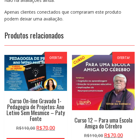
Não há avaliações ainda.
Paula
Rinaldi
Apenas clientes conectados que compraram este produto
quantidade
podem deixar uma avaliação.
Produtos relacionados
OFERTA!
OFERTA!
Curso On-line Gravado 1-
Pedagogia de Projetos: Ano
Letivo Sem Mesmice – Paty
Fonte
Curso 12 – Para uma Escola
Amiga do Cérebro
O
O
R$
70,00
R$
110,00
preço
preço
O
O
R$
70,00
R$
110,00