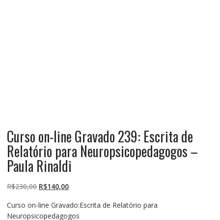
Curso on-line Gravado 239: Escrita de
Relatório para Neuropsicopedagogos –
Paula Rinaldi
O
O
R$
230,00
R$
140,00
preço
preço
Curso on-line Gravado:Escrita de Relatório para
original
atual
Neuropsicopedagogos
era:
é: