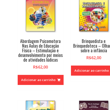
alto
Abordagem Psicomotora
Brinquedista e
Nas Aulas de Educação
Brinquedoteca – Olha
Física – Estimulação e
sobre a infância
desenvolvimento por meios
R$
62,00
de atividades lúdicas
R$
62,00
Adicionar ao carrinho
Adicionar ao carrinho