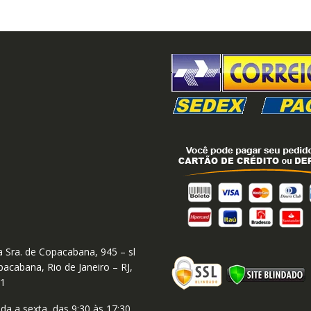
 Sra. de Copacabana, 945 – sl
acabana, Rio de Janeiro – RJ,
01
a a sexta, das 9:30 às 17:30