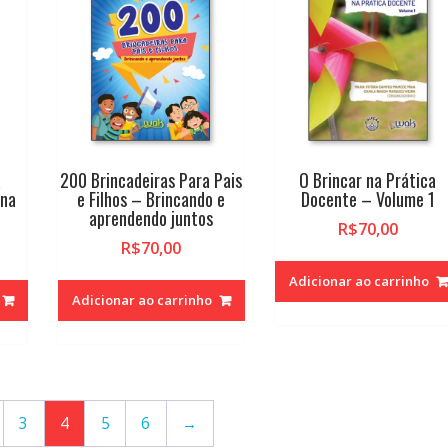
a
200 Brincadeiras Para Pais
O Brincar na Prática
 na
e Filhos – Brincando e
Docente – Volume 1
aprendendo juntos
R$
70,00
R$
70,00
Adicionar ao carrinho
Adicionar ao carrinho
3
4
5
6
→