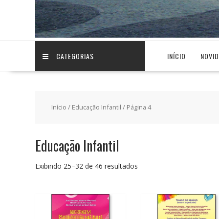
CATEGORIAS
INÍCIO
NOVI
Início
/
Educação Infantil
/ Página 4
Educação Infantil
Classificado
Exibindo 25–32 de 46 resultados
por
preço:
baixo
para