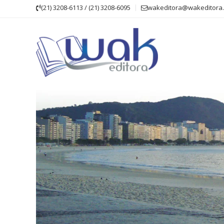
Skip
(21) 3208-6113 / (21) 3208-6095
wakeditora@wakeditora.
to
content