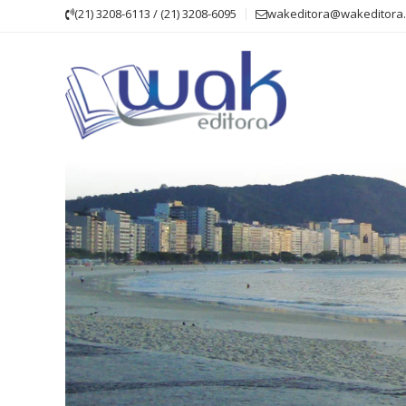
Skip
(21) 3208-6113 / (21) 3208-6095
wakeditora@wakeditora.
to
content