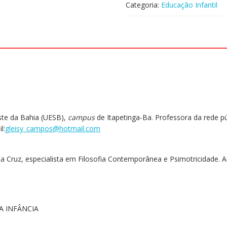
Categoria:
Educação Infantil
Infantil
-
A
criança
em
foco
quantidade
ste da Bahia (UESB),
campus
de Itapetinga-Ba. Professora da rede pú
l:
gleisy_campos@hotmail.com
a Cruz, especialista em Filosofia Contemporânea e Psimotricidade. Au
A INFÂNCIA