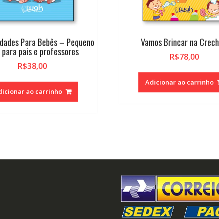
idades Para Bebês – Pequeno
Vamos Brincar na Crec
 para pais e professores
R$
78,00
R$
38,00
Adicionar ao carrinho
dicionar ao carrinho