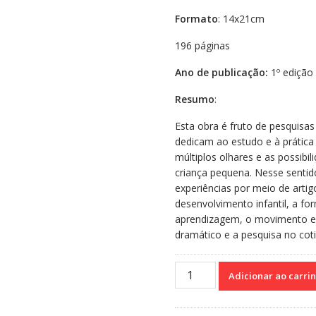
Formato
: 14x21cm
196 páginas
Ano de publicação:
1º edição
Resumo
:
Esta obra é fruto de pesquisa
dedicam ao estudo e à prática
múltiplos olhares e as possib
criança pequena. Nesse sentido,
experiências por meio de artigo
desenvolvimento infantil, a fo
aprendizagem, o movimento e a
dramático e a pesquisa no coti
Por
Adicionar ao carri
dentro
da
Educação