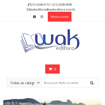
Skip
(21) 3208-6113 / (21) 3208-6095
to
wakeditora@wakeditora.com.br
content
Minha conta
0