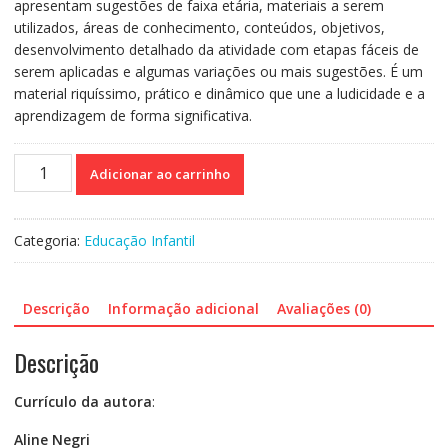
apresentam sugestões de faixa etária, materiais a serem
utilizados, áreas de conhecimento, conteúdos, objetivos,
desenvolvimento detalhado da atividade com etapas fáceis de
serem aplicadas e algumas variações ou mais sugestões. É um
material riquíssimo, prático e dinâmico que une a ludicidade e a
aprendizagem de forma significativa.
Vamos
Adicionar ao carrinho
Brincar?
150
propostas
Categoria:
Educação Infantil
para
desenvolver
na
Descrição
Informação adicional
Avaliações (0)
Educação
Infantil
Descrição
quantidade
Currículo da autora
:
Aline Negri