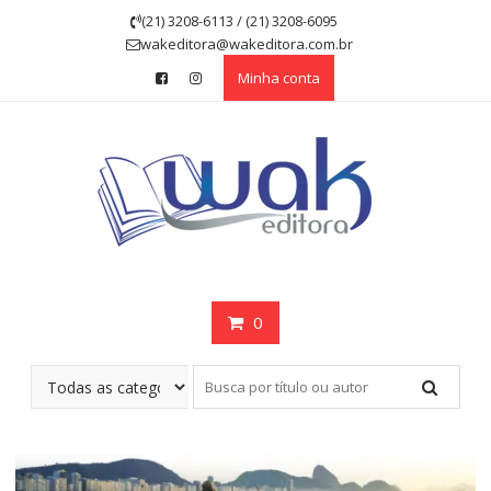
Skip
(21) 3208-6113 / (21) 3208-6095
to
wakeditora@wakeditora.com.br
content
Minha conta
0