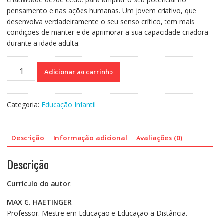
pensamento e nas ações humanas. Um jovem criativo, que
desenvolva verdadeiramente o seu senso crítico, tem mais
condições de manter e de aprimorar a sua capacidade criadora
durante a idade adulta.
Universo
Adicionar ao carrinho
criativo
da
criança
Categoria:
Educação Infantil
-
A
revolução
Descrição
Informação adicional
Avaliações (0)
na
sala
Descrição
de
aula
Currículo do autor
:
quantidade
MAX G. HAETINGER
Professor. Mestre em Educação e Educação a Distância.