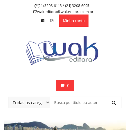
Skip
(21) 3208-6113 / (21) 3208-6095
to
wakeditora@wakeditora.com.br
content
Minha conta
0