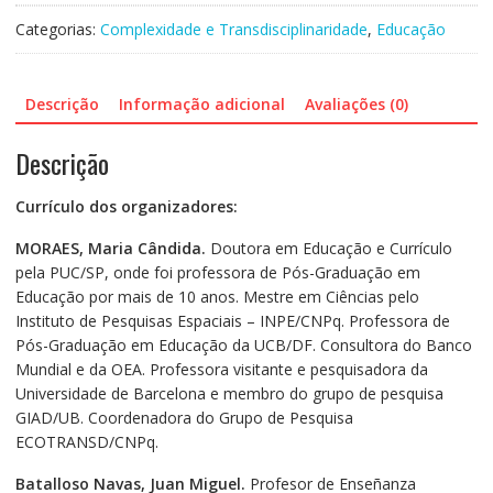
em
Categorias:
Complexidade e Transdisciplinaridade
,
Educação
educação
-
Teoria
Descrição
Informação adicional
Avaliações (0)
e
prática
Descrição
docente
quantidade
Currículo dos organizadores:
MORAES, Maria Cândida.
Doutora em Educação e Currículo
pela PUC/SP, onde foi professora de Pós-Graduação em
Educação por mais de 10 anos. Mestre em Ciências pelo
Instituto de Pesquisas Espaciais – INPE/CNPq. Professora de
Pós-Graduação em Educação da UCB/DF. Consultora do Banco
Mundial e da OEA. Professora visitante e pesquisadora da
Universidade de Barcelona e membro do grupo de pesquisa
GIAD/UB. Coordenadora do Grupo de Pesquisa
ECOTRANSD/CNPq.
Batalloso Navas, Juan Miguel.
Profesor de Enseñanza