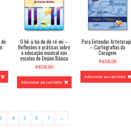
 de
O bê-a-bá do dó-ré-mi –
Para Entender Arteterap
em
Reflexões e práticas sobre
– Cartografias da
a educação musical nas
Coragem
escolas de Ensino Básico
R$
58,00
R$
58,00
Adicionar ao carrinho
Adicionar ao carrinho
3
4
5
6
7
→