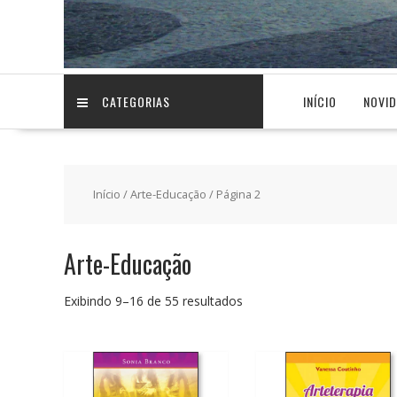
CATEGORIAS
INÍCIO
NOVI
Início
/
Arte-Educação
/ Página 2
Arte-Educação
Classificado
Exibindo 9–16 de 55 resultados
por
preço:
baixo
para