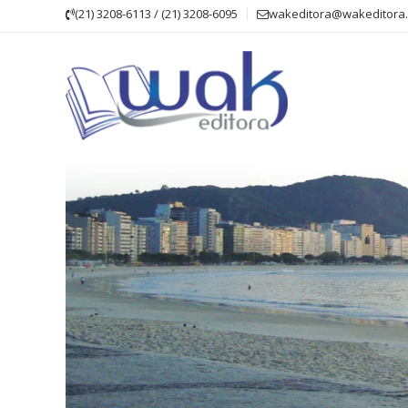
Skip
(21) 3208-6113 / (21) 3208-6095
wakeditora@wakeditora.
to
content