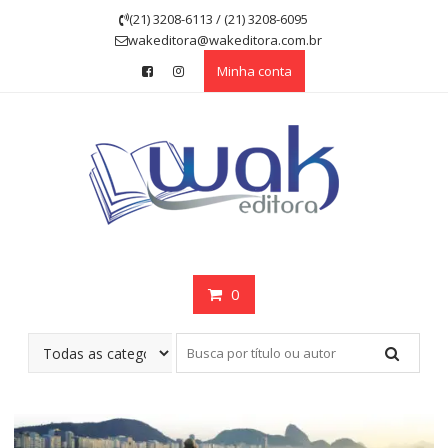
Skip
(21) 3208-6113 / (21) 3208-6095
to
wakeditora@wakeditora.com.br
content
Minha conta
0