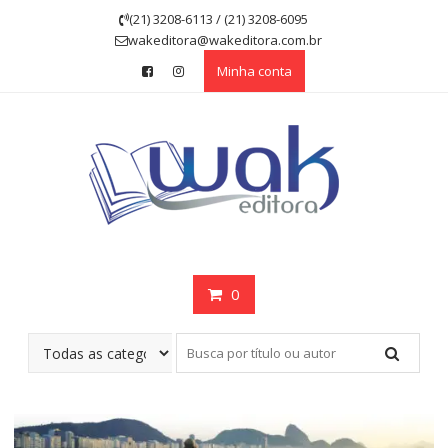
Skip
(21) 3208-6113 / (21) 3208-6095
to
wakeditora@wakeditora.com.br
content
Minha conta
0