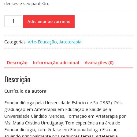
deuses e seu panteão.
Deuses
Adicionar ao carrinho
e
fadas
-
Categorias:
Arte-Educação
,
Arteterapia
Arteterapia
e
arquétipos
Descrição
Informação adicional
Avaliações (0)
no
dia
Descrição
a
dia
Currículo da autora
:
quantidade
Fonoaudióloga pela Universidade Estácio de Sá (1982). Pós-
graduação em Arteterapia em Educação e Saúde pela
Universidade Cândido Mendes. Formação em Arteterapia por
Ms. Maria Cristina Urrutigaray. Tem experiência na área de
Fonoaudiologia, com ênfase em Fonoaudiologia Escolar,
atuando principalmente nos seguintes temas: Arteterapia,