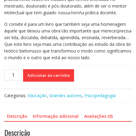
mestrado, doutorado e pós-doutorado, além de ser o mentor
intelectual que tem guiado
nossa/minha
prática docente.
O convite é para um livro que também seja uma homenagem
àquele que deixou uma obra tão importante que merece/precisa
ser lida, discutida, debatida, aprendida, ensinada, reverberada…
Que este livro seja mais uma contribuição ao estudo da obra do
teórico bielorrusso que transformou o modo como significamos
o mundo e o outro que está ao nosso lado.
Vigotski
Adicionar ao carrinho
-
Teoria
prática
Categorias:
Educação
,
Grandes autores
,
Psicopedagogia
quantidade
Descrição
Informação adicional
Avaliações (0)
Descrição