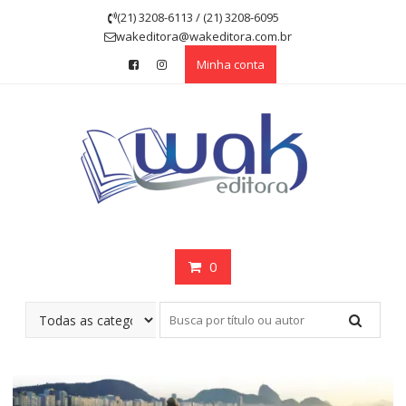
Skip
(21) 3208-6113 / (21) 3208-6095
to
wakeditora@wakeditora.com.br
content
Minha conta
0