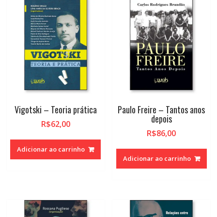
alto
Vigotski – Teoria prática
Paulo Freire – Tantos anos
depois
R$
62,00
R$
86,00
Adicionar ao carrinho
Adicionar ao carrinho