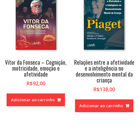
Vitor da Fonseca – Cognição,
Relações entre a afetividade
motricidade, emoção e
e a inteligência no
afetividade
desenvolvimento mental da
criança
R$
92,00
R$
138,00
Adicionar ao carrinho
Adicionar ao carrinho