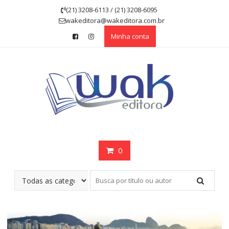
Skip
(21) 3208-6113 / (21) 3208-6095
to
wakeditora@wakeditora.com.br
content
Minha conta
0