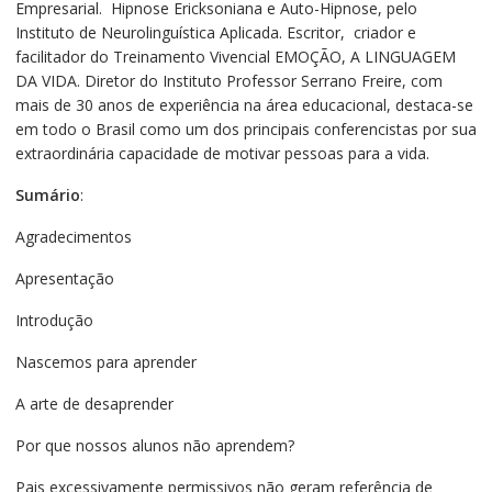
Empresarial. Hipnose Ericksoniana e Auto-Hipnose, pelo
e
Instituto de Neurolinguística Aplicada. Escritor, criador e
reduzir
facilitador do Treinamento Vivencial EMOÇÃO, A LINGUAGEM
a
DA VIDA. Diretor do Instituto Professor Serrano Freire, com
indisciplina
mais de 30 anos de experiência na área educacional, destaca-se
quantidade
em todo o Brasil como um dos principais conferencistas por sua
extraordinária capacidade de motivar pessoas para a vida.
Sumário
:
Agradecimentos
Apresentação
Introdução
Nascemos para aprender
A arte de desaprender
Por que nossos alunos não aprendem?
Pais excessivamente permissivos não geram referência de