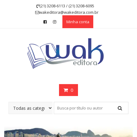
Skip
(21) 3208-6113 / (21) 3208-6095
to
wakeditora@wakeditora.com.br
content
Minha conta
0