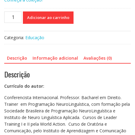
Afinal...
Adicionar ao carrinho
Por
que
nossos
Categoria:
Educação
alunos
não
aprendem?
Descrição
Informação adicional
Avaliações (0)
O
que
Descrição
pais
e
Currículo do autor:
professores
precisam
Conferencista Internacional. Professor. Bacharel em Direito.
saber
Trainer em Programação NeuroLinguística, com formação pela
sobre
Sociedade Brasileira de Programação NeuroLinguística e
como
Instituto de Neuro Linguística Aplicada. Cursos de Leader
melhorar
Training I e II pela World Action. Curso de Oratória e
a
Comunicação, pelo Instituto de Aprendizagem e Comunicação
aprendizagem