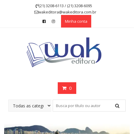
Skip
(21) 3208-6113 / (21) 3208-6095
to
wakeditora@wakeditora.com.br
content
Minha conta
0