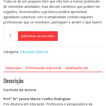
Trata-se de um pequeno livro que não tem a menor pretensão
de reinventar atividades, mas discutir caminhos que podem ser
seguidos, reconstruídos cuja leitura poderá apresentar
agradáveis surpresas com a simplicidade contida naqueles
profissionais que se envolvem, participam e amam o que fazem.
Pessoas
Adicionar ao carrinho
com
Síndrome
de
Categoria:
Educação Especial
Down
-
Uma
Descrição
Informação adicional
Avaliações (0)
reflexão
para
Descrição
pais
e
Currículo da autora
:
professores
quantidade
Profª Drª Janine Marta Coelho Rodrigues
Pós-doutora em Educação. Professora e pesquisadora da