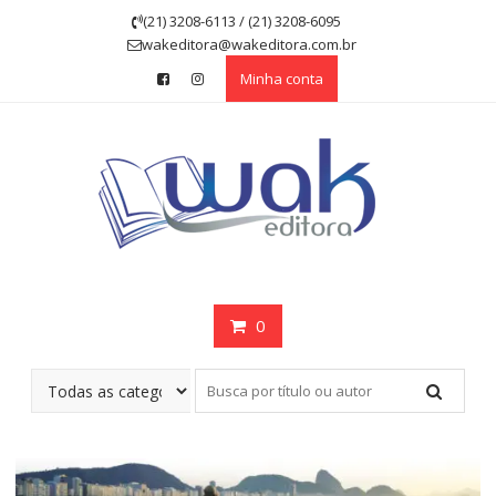
Skip
(21) 3208-6113 / (21) 3208-6095
to
wakeditora@wakeditora.com.br
content
Minha conta
0