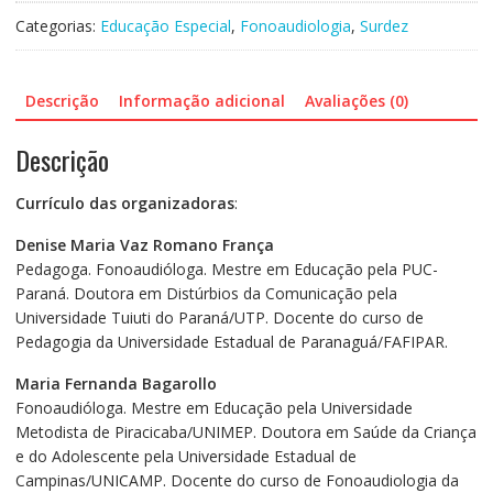
Importância
Categorias:
Educação Especial
,
Fonoaudiologia
,
Surdez
do
Diagnóstico
Para
Descrição
Informação adicional
Avaliações (0)
o
Desenvolvimento
Descrição
do
Surdo
Currículo das organizadoras
:
quantidade
Denise Maria Vaz Romano França
Pedagoga. Fonoaudióloga. Mestre em Educação pela PUC-
Paraná. Doutora em Distúrbios da Comunicação pela
Universidade Tuiuti do Paraná/UTP. Docente do curso de
Pedagogia da Universidade Estadual de Paranaguá/FAFIPAR.
Maria Fernanda Bagarollo
Fonoaudióloga. Mestre em Educação pela Universidade
Metodista de Piracicaba/UNIMEP. Doutora em Saúde da Criança
e do Adolescente pela Universidade Estadual de
Campinas/UNICAMP. Docente do curso de Fonoaudiologia da