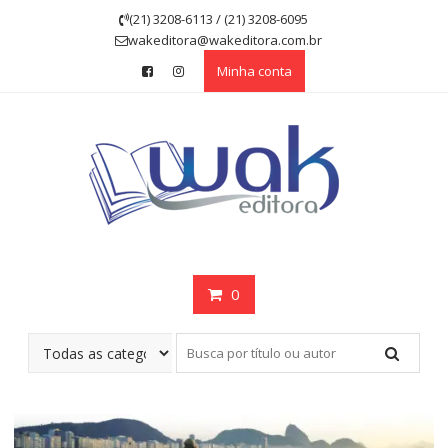
Skip
(21) 3208-6113 / (21) 3208-6095
to
wakeditora@wakeditora.com.br
content
Minha conta
0