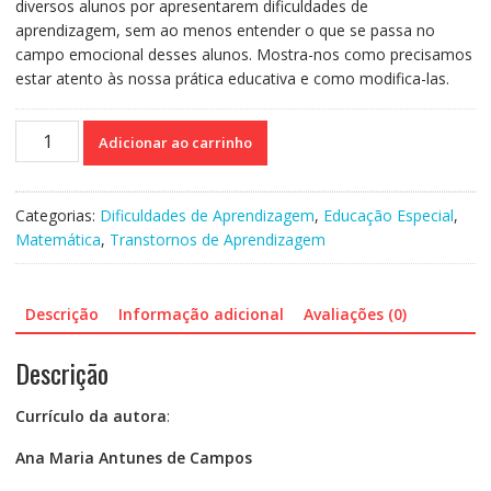
diversos alunos por apresentarem dificuldades de
aprendizagem, sem ao menos entender o que se passa no
campo emocional desses alunos. Mostra-nos como precisamos
estar atento às nossa prática educativa e como modifica-las.
Discalculia
Adicionar ao carrinho
-
Superando
as
Categorias:
Dificuldades de Aprendizagem
,
Educação Especial
,
dificuldades
Matemática
,
Transtornos de Aprendizagem
em
aprender
matemática
Descrição
Informação adicional
Avaliações (0)
quantidade
Descrição
Currículo da autora
:
Ana Maria Antunes de Campos