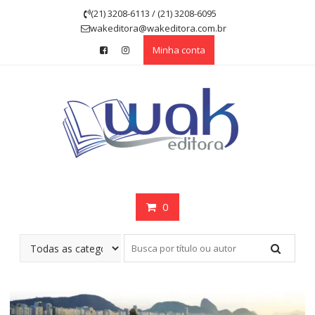
Skip
(21) 3208-6113 / (21) 3208-6095
to
wakeditora@wakeditora.com.br
content
Minha conta
0