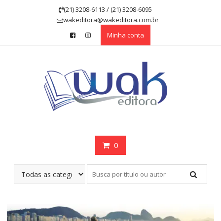
Skip
(21) 3208-6113 / (21) 3208-6095
to
wakeditora@wakeditora.com.br
content
Minha conta
0