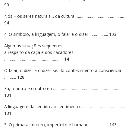
90
Nós – os seres naturais… da cultura …………………………………………..
94
4. O símbolo, a linguagem, o falar e o dizer …………….. 103
Algumas situações sequentes
a respeito da caça e dos caçadores
…………………………………………… 114
O falar, o dizer e o dizer-se: do conhecimento à consciência
……….. 128
Eu, o outro e o outro eu ………………………………………………………..
131
A linguagem dá sentido ao sentimento …………………………………….
131
5. O primata imaturo, imperfeito e humano …………….. 143