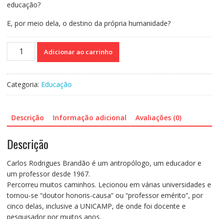
educação?
E, por meio dela, o destino da própria humanidade?
O
Adicionar ao carrinho
Primata
Que
Aprende
Categoria:
Educação
-
Como
a
Descrição
Informação adicional
Avaliações (0)
educação
começou
Descrição
a
acontecer
Carlos Rodrigues Brandão é um antropólogo, um educador e
quantidade
um professor desde 1967.
Percorreu muitos caminhos. Lecionou em várias universidades e
tornou-se “doutor honoris-causa” ou “professor emérito”, por
cinco delas, inclusive a UNICAMP, de onde foi docente e
pesquisador por muitos anos.