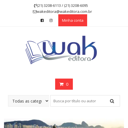
Skip
(21) 3208-6113 / (21) 3208-6095
to
wakeditora@wakeditora.com.br
content
Minha conta
0