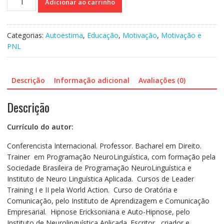
Adicionar ao carrinho
bons
professores
conseguem
Categorias:
Autoestima
,
Educação
,
Motivação
,
Motivação e
excelentes
PNL
resultados
quantidade
Descrição
Informação adicional
Avaliações (0)
Descrição
Currículo do autor:
Conferencista Internacional. Professor. Bacharel em Direito.
Trainer em Programação NeuroLinguística, com formação pela
Sociedade Brasileira de Programação NeuroLinguística e
Instituto de Neuro Linguística Aplicada. Cursos de Leader
Training I e II pela World Action. Curso de Oratória e
Comunicação, pelo Instituto de Aprendizagem e Comunicação
Empresarial. Hipnose Ericksoniana e Auto-Hipnose, pelo
Instituto de Neurolinguística Aplicada. Escritor, criador e