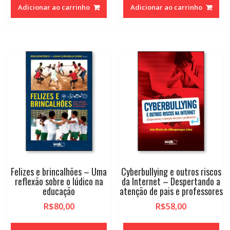
Adicionar ao carrinho
Adicionar ao carrinho
Felizes e brincalhões – Uma
Cyberbullying e outros riscos
reflexão sobre o lúdico na
da Internet – Despertando a
educação
atenção de pais e professores
R$
80,00
R$
58,00