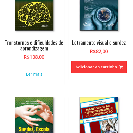
Transtornos e dificuldades de
Letramento visual e surdez
aprendizagem
R$
82,00
R$
108,00
Adicionar ao carrinho
Ler mais