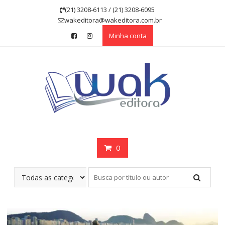
Skip
(21) 3208-6113 / (21) 3208-6095
to
wakeditora@wakeditora.com.br
content
Minha conta
0