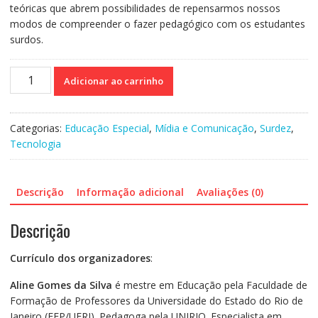
teóricas que abrem possibilidades de repensarmos nossos
modos de compreender o fazer pedagógico com os estudantes
surdos.
Leitura
Adicionar ao carrinho
e
escrita
na
Categorias:
Educação Especial
,
Mídia e Comunicação
,
Surdez
,
educação
Tecnologia
de
surdos
quantidade
Descrição
Informação adicional
Avaliações (0)
Descrição
Currículo dos organizadores
:
Aline Gomes da Silva
é mestre em Educação pela Faculdade de
Formação de Professores da Universidade do Estado do Rio de
Janeiro (FFP/UERJ). Pedagoga pela UNIRIO. Especialista em