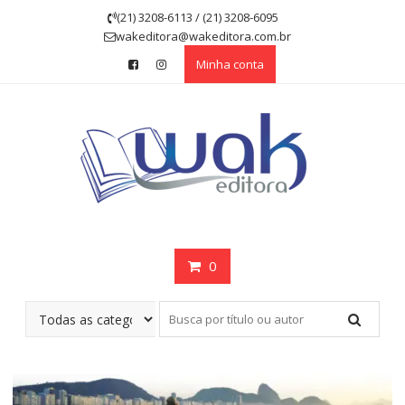
Skip
(21) 3208-6113 / (21) 3208-6095
to
wakeditora@wakeditora.com.br
content
Minha conta
0