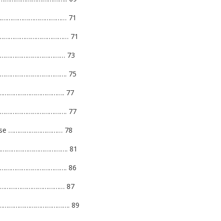
…………………………………… 71
………………………………… 71
………………………………………… 73
………………………………. 75
 …………………………………. 77
……………………………………. 77
ipnose ………………………… 78
……………………………………. 81
 ……………………………………. 86
ia ………………………………… 87
 ………………………………………. 89