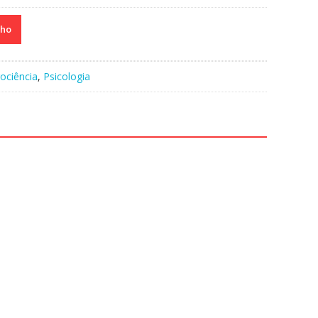
nho
ociência
,
Psicologia