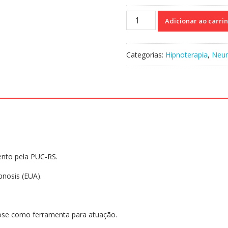
Hipnose
Adicionar ao carri
e
Neurociência
-
Categorias:
Hipnoterapia
,
Neur
Explore
o
poder
da
sua
mente
quantidade
nto pela PUC-RS.
pnosis (EUA).
.
pnose como ferramenta para atuação.