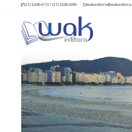
Skip
(21) 3208-6113 / (21) 3208-6095
wakeditora@wakeditora.
to
content