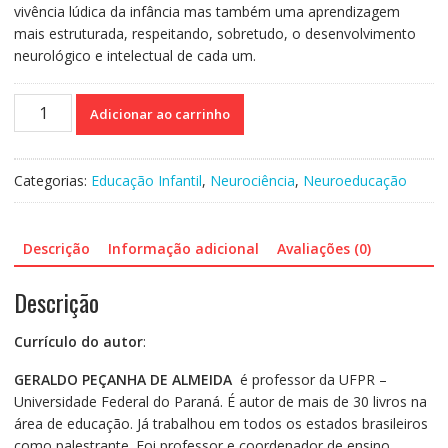
vivência lúdica da infância mas também uma aprendizagem
mais estruturada, respeitando, sobretudo, o desenvolvimento
neurológico e intelectual de cada um.
Neurociência
Adicionar ao carrinho
e
sequência
didática
Categorias:
Educação Infantil
,
Neurociência
,
Neuroeducação
para
Educação
Infantil
Descrição
Informação adicional
Avaliações (0)
quantidade
Descrição
Currículo do autor
:
GERALDO PEÇANHA DE ALMEIDA
é professor da UFPR –
Universidade Federal do Paraná. É autor de mais de 30 livros na
área de educação. Já trabalhou em todos os estados brasileiros
como palestrante. Foi professor e coordenador de ensino