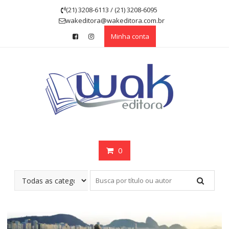
Skip
(21) 3208-6113 / (21) 3208-6095
to
wakeditora@wakeditora.com.br
content
Minha conta
0